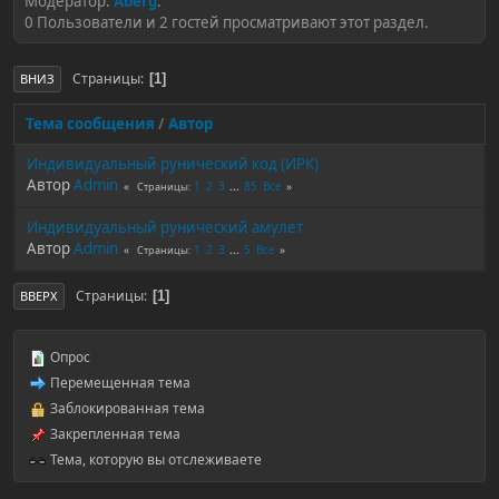
Модератор:
Aberg
.
0 Пользователи и 2 гостей просматривают этот раздел.
Страницы
1
ВНИЗ
Тема сообщения
/
Автор
Индивидуальный рунический код (ИРК)
Автор
Admin
1
2
3
...
85
Все
Страницы
Индивидуальный рунический амулет
Автор
Admin
1
2
3
...
5
Все
Страницы
Страницы
1
ВВЕРХ
Опрос
Перемещенная тема
Заблокированная тема
Закрепленная тема
Тема, которую вы отслеживаете