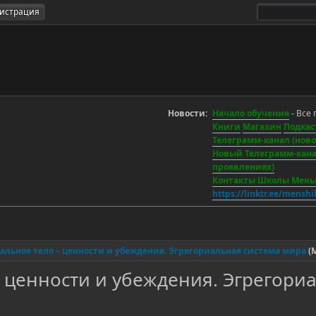
гистрация
Новости:
Начало обучения
- Все 
Книги
Магазин
Подкас
Телеграмм-канал (новос
Новый Телеграмм-канал
проявлениях)
Контакты Школы Мен
https://linktr.ee/mensh
хиальное тело – ценности и убеждения. Эгрегориальная система мира
(
 – ценности и убеждения. Эгрегори