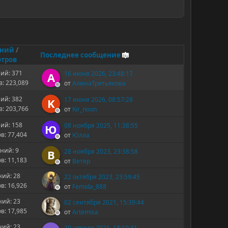
ений
/
Последнее сообщение
тров
ий: 371
16 июня 2026, 23:48:17
А
: 223,089
от
АлинаТретьякова
ий: 382
17 июня 2026, 08:57:28
K
: 203,766
от
Kir_noon
ий: 158
08 ноября 2025, 11:38:55
Ю
в: 77,404
от
Юлла
ний: 9
28 ноября 2023, 23:38:58
В
в: 11,183
от
Ветер
ий: 28
22 октября 2023, 23:59:45
в: 16,926
от
Femida_888
ий: 23
02 сентября 2021, 15:39:44
в: 17,985
от
Artemisa
ий: 23
20 апреля 2021, 18:10:31