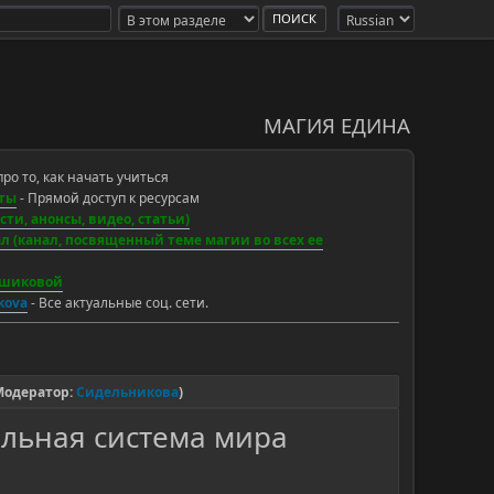
МАГИЯ ЕДИНА
про то, как начать учиться
ты
- Прямой доступ к ресурсам
ти, анонсы, видео, статьи)
 (канал, посвященный теме магии во всех ее
ьшиковой
ikova
- Все актуальные соц. сети.
Модератор:
Сидельникова
)
альная система мира