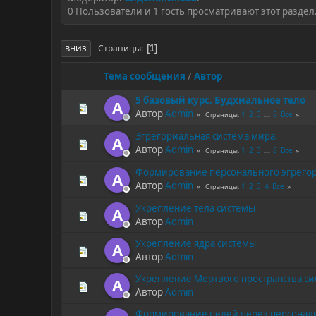
0 Пользователи и 1 гость просматривают этот раздел
Страницы
1
ВНИЗ
Тема сообщения
/
Автор
5 базовый курс. Будхиальное тело
A
Автор
Admin
1
2
3
...
8
Все
Страницы
Эгрегориальная система мира.
A
Автор
Admin
1
2
3
...
8
Все
Страницы
Формирование персонального эгрего
A
Автор
Admin
1
2
3
4
Все
Страницы
Укрепление тела системы
A
Автор
Admin
Укрепление ядра системы
A
Автор
Admin
Укрепление Мертвого пространства с
A
Автор
Admin
Формирование целей через персонал