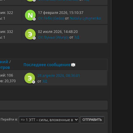
ия: 322
17 февраля 2026, 15:10:37
N
: 1
От: Гебо (Gebo)
от
Natalia Lytvynenko
ия: 332
02 июля 2026, 14:48:20
Э
: 1
От: Вуньо (Wunjo)
от
ЭД
ений
/
Последнее сообщение
тров
ий: 106
28 апреля 2026, 08:36:01
Э
в: 20,370
от
ЭД
Перейти в