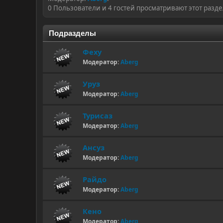
0 Пользователи и 4 гостей просматривают этот разде
Подразделы
Феху
Модератор:
Aberg
Уруз
Модератор:
Aberg
Турисаз
Модератор:
Aberg
Ансуз
Модератор:
Aberg
Райдо
Модератор:
Aberg
Кено
Модератор:
Aberg