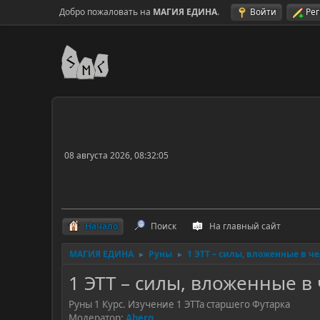
Добро пожаловать на
МАГИЯ ЕДИНА
.
Войти
Ре
08 августа 2026, 08:32:05
Начало
Поиск
На главный сайт
МАГИЯ ЕДИНА
Руны
1 ЭТТ – силы, вложенные в ч
►
►
1 ЭТТ – силы, вложенные в
Руны 1 Курс. Изучение 1 ЭТТа старшего Футарка
Модератор:
Aberg
.