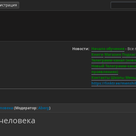
гистрация
Новости:
Начало обучения
- Все 
Книги
Магазин
Подкас
Телеграмм-канал (новос
Новый Телеграмм-канал
проявлениях)
Контакты Школы Мен
https://linktr.ee/mensh
еловека
(Модератор:
Aberg
)
 человека