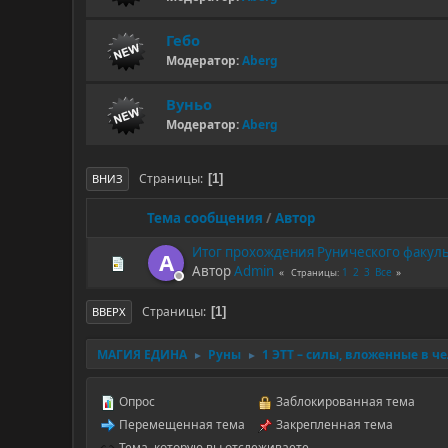
Гебо
Модератор:
Aberg
Вуньо
Модератор:
Aberg
Страницы
1
ВНИЗ
Тема сообщения
/
Автор
Итог прохождения Рунического факульт
A
Автор
Admin
1
2
3
Все
Страницы
Страницы
1
ВВЕРХ
МАГИЯ ЕДИНА
Руны
1 ЭТТ – силы, вложенные в ч
►
►
Опрос
Заблокированная тема
Перемещенная тема
Закрепленная тема
Тема, которую вы отслеживаете