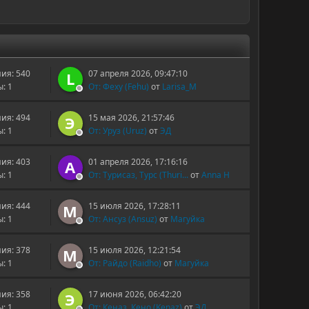
ия: 540
07 апреля 2026, 09:47:10
L
: 1
От: Феху (Fehu)
от
Larisa_M
ия: 494
15 мая 2026, 21:57:46
Э
: 1
От: Уруз (Uruz)
от
ЭД
ия: 403
01 апреля 2026, 17:16:16
A
: 1
От: Турисаз, Турс (Thuri...
от
Anna H
ия: 444
15 июля 2026, 17:28:11
М
: 1
От: Ансуз (Ansuz)
от
Магуйка
ия: 378
15 июля 2026, 12:21:54
М
: 1
От: Райдо (Raidho)
от
Магуйка
ия: 358
17 июня 2026, 06:42:20
Э
: 1
От: Кеназ, Кено (Kenaz)
от
ЭД