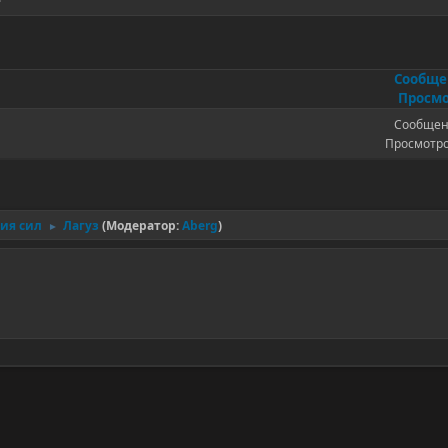
Сообщ
Просмо
Сообщен
Просмотро
ния сил
Лагуз
(Модератор:
Aberg
)
►