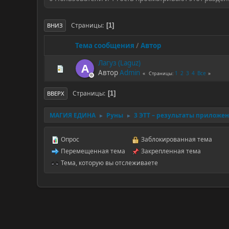
Страницы
1
ВНИЗ
Тема сообщения
/
Автор
Лагуз (Laguz)
A
Автор
Admin
1
2
3
4
Все
Страницы
Страницы
1
ВВЕРХ
МАГИЯ ЕДИНА
Руны
3 ЭТТ – результаты приложе
►
►
Опрос
Заблокированная тема
Перемещенная тема
Закрепленная тема
Тема, которую вы отслеживаете