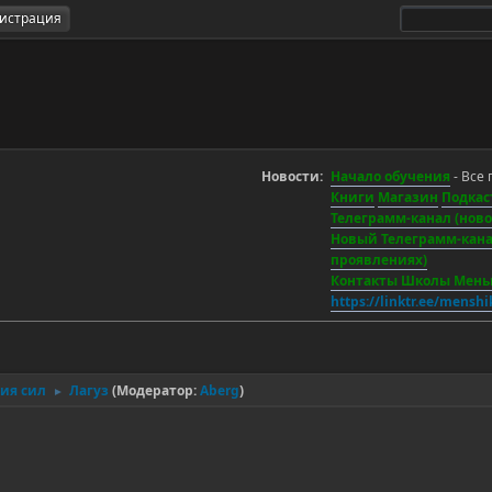
гистрация
Новости:
Начало обучения
- Все 
Книги
Магазин
Подкас
Телеграмм-канал (новос
Новый Телеграмм-канал
проявлениях)
Контакты Школы Мен
https://linktr.ee/mensh
ния сил
Лагуз
(Модератор:
Aberg
)
►
.