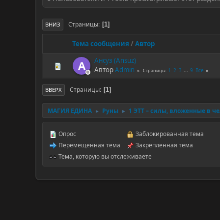
Страницы
1
ВНИЗ
Тема сообщения
/
Автор
Ансуз (Ansuz)
A
Автор
Admin
1
2
3
...
9
Все
Страницы
Страницы
1
ВВЕРХ
МАГИЯ ЕДИНА
Руны
1 ЭТТ – силы, вложенные в ч
►
►
Опрос
Заблокированная тема
Перемещенная тема
Закрепленная тема
Тема, которую вы отслеживаете