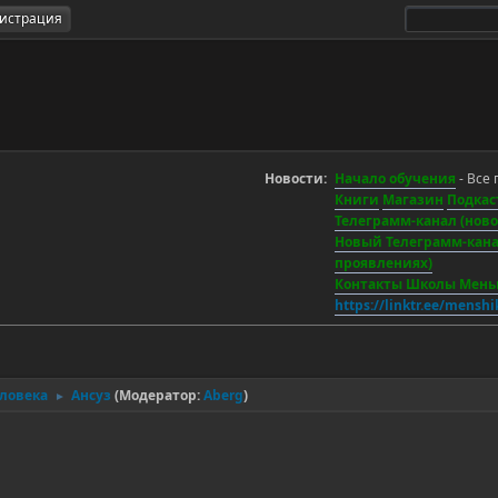
гистрация
Новости:
Начало обучения
- Все 
Книги
Магазин
Подкас
Телеграмм-канал (новос
Новый Телеграмм-канал
проявлениях)
Контакты Школы Мен
https://linktr.ee/mensh
еловека
Ансуз
(Модератор:
Aberg
)
►
.