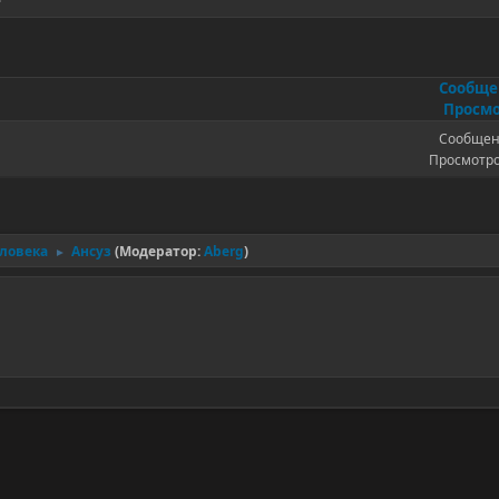
Сообщ
Просмо
Сообщен
Просмотро
еловека
Ансуз
(Модератор:
Aberg
)
►