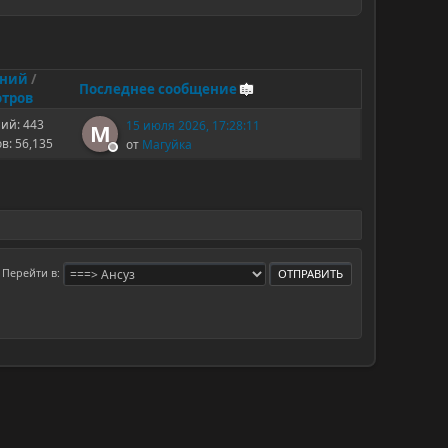
ений
/
Последнее сообщение
тров
ий: 443
15 июля 2026, 17:28:11
М
в: 56,135
от
Магуйка
Перейти в