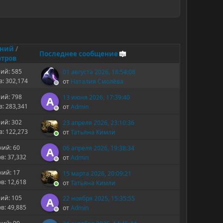
ений
/
Последнее сообщение
тров
ий: 585
01 августа 2026, 18:54:08
: 302,174
от
Наталия Смолёва
ий: 798
13 июня 2026, 17:39:40
A
: 283,341
от
Admin
ий: 302
23 апреля 2026, 23:10:36
: 122,273
от
Татьяна Кимли
ий: 60
06 апреля 2026, 19:38:34
A
в: 37,332
от
Admin
ий: 17
15 марта 2026, 20:09:21
в: 12,618
от
Татьяна Кимли
ий: 105
22 ноября 2025, 15:35:55
A
в: 49,885
от
Admin