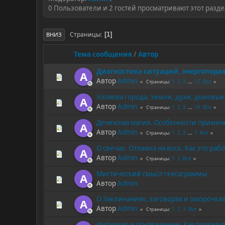
0 Пользователи и 2 гостей просматривают этот разде
Страницы
1
ВНИЗ
Тема сообщения
/
Автор
Диагностика ситуаций, энергопора
A
Автор
Admin
1
2
3
...
12
Все
Страницы
Хозяева города, земли, духи, домовые.
A
Автор
Admin
1
2
3
...
16
Все
Страницы
Денежная магия. Особенности примене
A
Автор
Admin
1
2
3
...
7
Все
Страницы
О свечах. Отливка на воск. Как это ра
A
Автор
Admin
1
2
Все
Страницы
Мистический смысл гексаграммы
A
Автор
Admin
О Заклинаниях, заговорах и оморочках
A
Автор
Admin
1
2
3
Все
Страницы
Интуиция и ясновидение. Как развивать