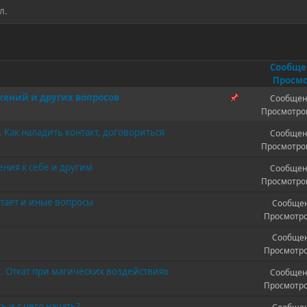
л.
Сообщ
Просмо
жений и других вопросов
Сообщен
Просмотров
 Как наладить контакт, договориться
Сообщен
Просмотров
ния к себе и другим
Сообщен
Просмотров
ботает и иные вопросы
Сообщен
Просмотро
Сообщен
Просмотро
. Откат при магических воздействиях
Сообщен
Просмотро
 и с чего начать?