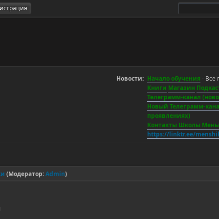
гистрация
Новости:
Начало обучения
- Все 
Книги
Магазин
Подкас
Телеграмм-канал (новос
Новый Телеграмм-канал
проявлениях)
Контакты Школы Мен
https://linktr.ee/mensh
ки
(Модератор:
Admin
)
ы