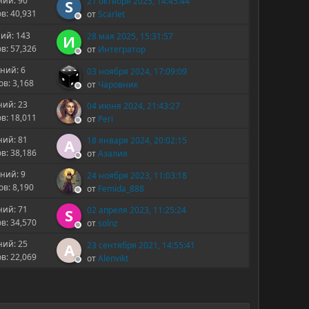
ий: 90
21 октября 2025, 14:45:44
S
в: 40,931
от
Scarlet
ий: 143
28 мая 2025, 15:31:57
И
в: 57,326
от
Интегратор
ний: 6
03 ноября 2024, 17:09:09
в: 3,168
от
Чаровник
ий: 23
04 июня 2024, 21:43:27
в: 18,011
от
Peri
ий: 81
18 января 2024, 20:02:15
А
в: 38,186
от
Азалия
ний: 9
24 ноября 2023, 11:03:18
в: 8,190
от
Femida_888
ий: 71
02 апреля 2023, 11:25:24
S
в: 34,570
от
solnz
ий: 25
23 сентября 2021, 14:55:41
A
в: 22,069
от
Alenvikt