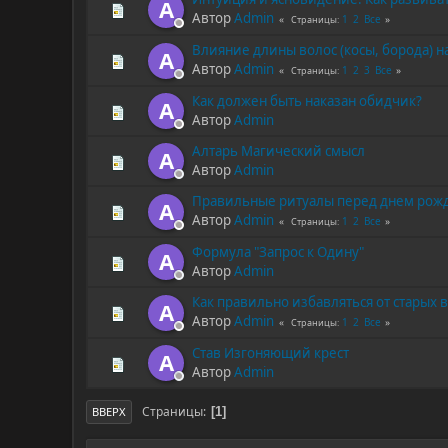
A
Автор
Admin
1
2
Все
Страницы
Влияние длины волос (косы, борода) н
A
Автор
Admin
1
2
3
Все
Страницы
Как должен быть наказан обидчик?
A
Автор
Admin
Алтарь Магический смысл
A
Автор
Admin
Правильные ритуалы перед днем рож
A
Автор
Admin
1
2
Все
Страницы
Формула "Запрос к Одину"
A
Автор
Admin
Как правильно избавляться от старых
A
Автор
Admin
1
2
Все
Страницы
Став Изгоняющий крест
A
Автор
Admin
Страницы
1
ВВЕРХ