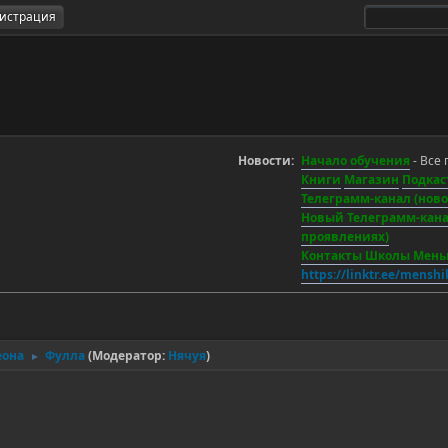
гистрация
Новости:
Начало обучения
- Все 
Книги
Магазин
Подкас
Телеграмм-канал (новос
Новый Телеграмм-канал
проявлениях)
Контакты Школы Мен
https://linktr.ee/mensh
еона
Фулла
(Модератор:
Нячуя
)
►
.