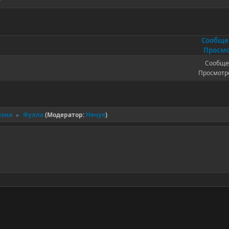
Сообщ
Просмо
Сообще
Просмотро
еона
Фулла
(Модератор:
Нячуя
)
►