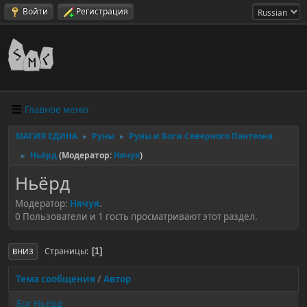
Войти
Регистрация
Главное меню
МАГИЯ ЕДИНА
Руны
Руны и Боги Северного Пантеона
►
►
Ньёрд
(Модератор:
Нячуя
)
►
Ньёрд
Модератор:
Нячуя
.
0 Пользователи и 1 гость просматривают этот раздел.
Страницы
1
ВНИЗ
Тема сообщения
/
Автор
Бог Ньёрд